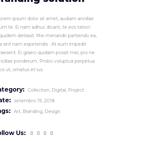
orem ipsum dolor sit amet, audiam ancillae
um te. Ei nam adhuc dicant, te eos tation
quidem detraxit. Mei menandri partiendo ea,
a sint nam expetendis . At eum impedit
raesent. Ei graeci quidam possit mei, pro ne
ncillae ponderum. Probo voluptua perpetua
os ut, ornatus et ius.
ategory:
Collection
Digital
Project
ate:
setembro 19, 2018
ags:
Art
Branding
Design
llow Us: