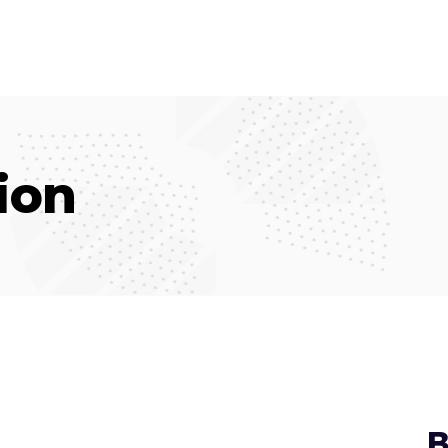
ion
B