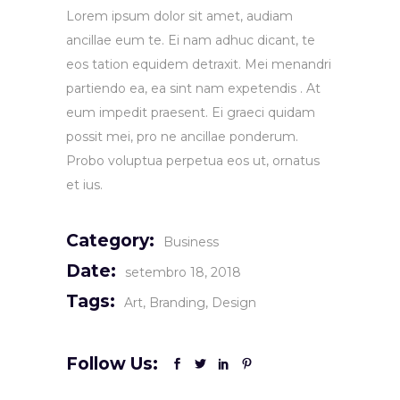
Lorem ipsum dolor sit amet, audiam
ancillae eum te. Ei nam adhuc dicant, te
eos tation equidem detraxit. Mei menandri
partiendo ea, ea sint nam expetendis . At
eum impedit praesent. Ei graeci quidam
possit mei, pro ne ancillae ponderum.
Probo voluptua perpetua eos ut, ornatus
et ius.
Category:
Business
Date:
setembro 18, 2018
Tags:
Art
Branding
Design
Follow Us: