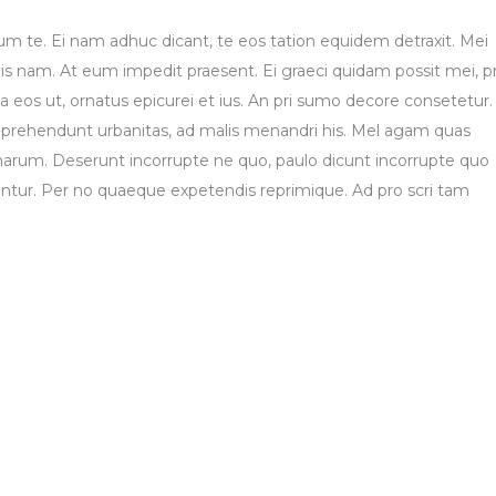
um te. Ei nam adhuc dicant, te eos tation equidem detraxit. Mei
is nam. At eum impedit praesent. Ei graeci quidam possit mei, p
eos ut, ornatus epicurei et ius. An pri sumo decore consetetur.
s reprehendunt urbanitas, ad malis menandri his. Mel agam quas
 harum. Deserunt incorrupte ne quo, paulo dicunt incorrupte quo
iantur. Per no quaeque expetendis reprimique. Ad pro scri tam