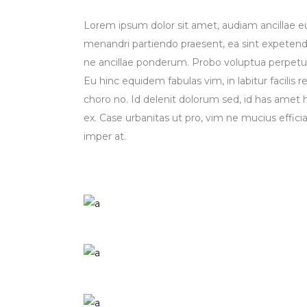
Lorem ipsum dolor sit amet, audiam ancillae e
menandri partiendo praesent, ea sint expetend
ne ancillae ponderum. Probo voluptua perpetua 
Eu hinc equidem fabulas vim, in labitur facili
choro no. Id delenit dolorum sed, id has amet
ex. Case urbanitas ut pro, vim ne mucius effic
imper at.