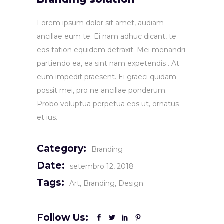
Lorem ipsum dolor sit amet, audiam
ancillae eum te. Ei nam adhuc dicant, te
eos tation equidem detraxit. Mei menandri
partiendo ea, ea sint nam expetendis . At
eum impedit praesent. Ei graeci quidam
possit mei, pro ne ancillae ponderum.
Probo voluptua perpetua eos ut, ornatus
et ius.
Category:
Branding
Date:
setembro 12, 2018
Tags:
Art
Branding
Design
Follow Us: