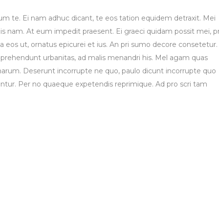
um te. Ei nam adhuc dicant, te eos tation equidem detraxit. Mei
is nam. At eum impedit praesent. Ei graeci quidam possit mei, p
eos ut, ornatus epicurei et ius. An pri sumo decore consetetur.
s reprehendunt urbanitas, ad malis menandri his. Mel agam quas
 harum. Deserunt incorrupte ne quo, paulo dicunt incorrupte quo
iantur. Per no quaeque expetendis reprimique. Ad pro scri tam