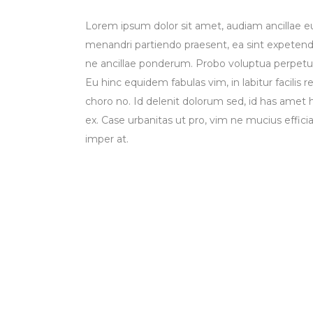
Lorem ipsum dolor sit amet, audiam ancillae e
menandri partiendo praesent, ea sint expetend
ne ancillae ponderum. Probo voluptua perpetua 
Eu hinc equidem fabulas vim, in labitur facili
choro no. Id delenit dolorum sed, id has amet
ex. Case urbanitas ut pro, vim ne mucius effic
imper at.