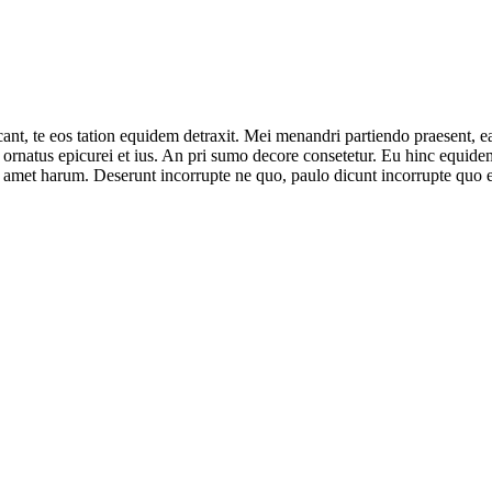
ant, te eos tation equidem detraxit. Mei menandri partiendo praesent, e
ornatus epicurei et ius. An pri sumo decore consetetur. Eu hinc equidem 
 amet harum. Deserunt incorrupte ne quo, paulo dicunt incorrupte quo e