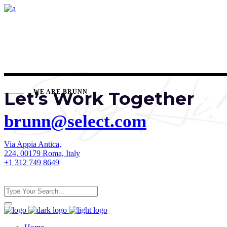
Let’s Work Together
WE ARE BRUNN
brunn@select.com
Via Appia Antica,
224, 00179 Roma, Italy
+1 312 749 8649