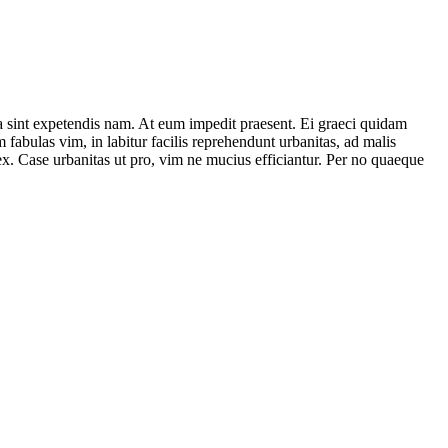
a sint expetendis nam. At eum impedit praesent. Ei graeci quidam
fabulas vim, in labitur facilis reprehendunt urbanitas, ad malis
x. Case urbanitas ut pro, vim ne mucius efficiantur. Per no quaeque