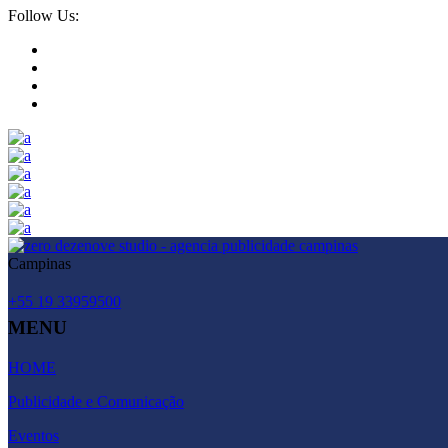
Follow Us:
Campinas
+55 19 33959500
MENU
HOME
Publicidade e Comunicação
Eventos