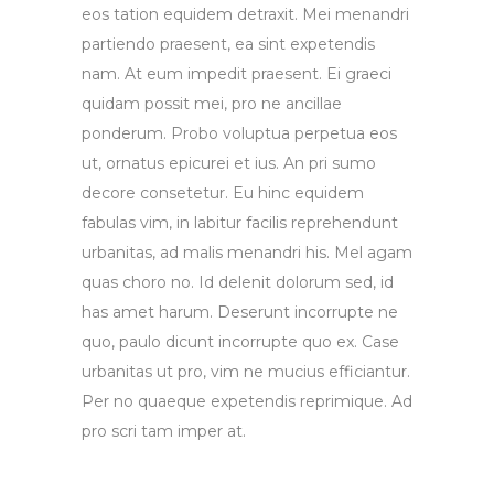
eos tation equidem detraxit. Mei menandri
partiendo praesent, ea sint expetendis
nam. At eum impedit praesent. Ei graeci
quidam possit mei, pro ne ancillae
ponderum. Probo voluptua perpetua eos
ut, ornatus epicurei et ius. An pri sumo
decore consetetur. Eu hinc equidem
fabulas vim, in labitur facilis reprehendunt
urbanitas, ad malis menandri his. Mel agam
quas choro no. Id delenit dolorum sed, id
has amet harum. Deserunt incorrupte ne
quo, paulo dicunt incorrupte quo ex. Case
urbanitas ut pro, vim ne mucius efficiantur.
Per no quaeque expetendis reprimique. Ad
pro scri tam imper at.