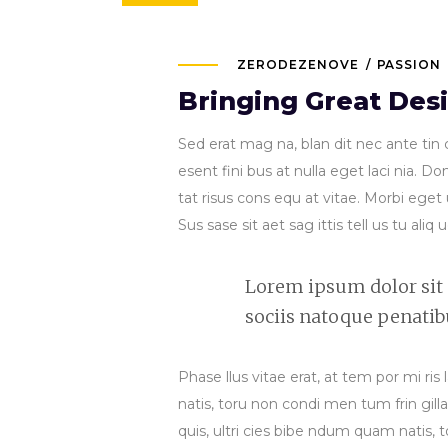
ZERODEZENOVE
PASSION
Bringing Great Des
Sed erat mag na, blan dit nec ante tin c
esent fini bus at nulla eget laci nia. 
tat risus cons equ at vitae. Morbi eget 
Sus sase sit aet sag ittis tell us tu aliq 
Lorem ipsum dolor sit
sociis natoque penatib
Phase llus vitae erat, at tem por mi ris 
natis, toru non condi men tum frin gilla
quis, ultri cies bibe ndum quam natis, t