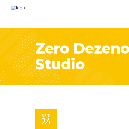
Zero Dezen
Studio
SET
24