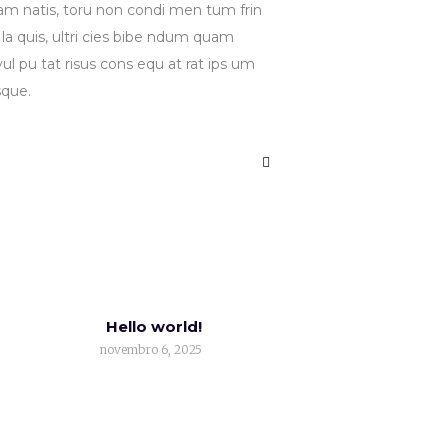
 quam natis, toru non condi men tum frin
 la quis, ultri cies bibe ndum quam
vul pu tat risus cons equ at rat ips um
sque.
Hello world!
novembro 6, 2025