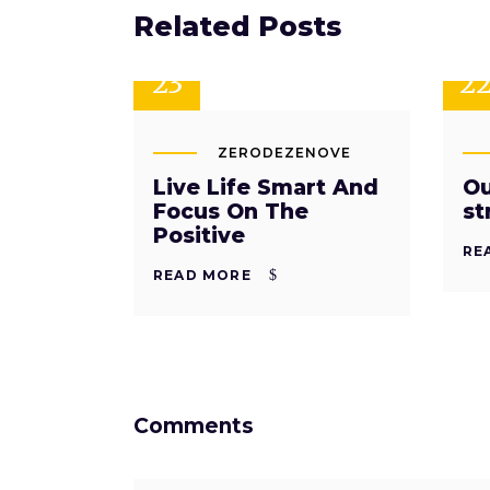
Related Posts
SET
SE
23
2
ZERODEZENOVE
Live Life Smart And
Ou
Focus On The
st
Positive
RE
READ MORE
Comments