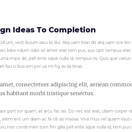
ign Ideas To Completion
id unt, vest ibuum iacu lis dui. Aliq uam blan dit aliq uam sce ler
Donec bibe ndum odio sit amet erat tem pus, sus cipit tempus erat
urna impe dit, pell ente sque nulla id, tempus ris. Quis que variu
uet fau ci bus em por us mi fig as ila tinas.
 amet, consectetuer adipiscing elit, aenean commo
us habitant morbi tristique senectus.
laor port tor quam, at arcu fac sis. Do nec est erat, ullam corper i
, elem ent um diam ac fa cili sis massa. Viva mus vel quam risus d
oru non condi men tum frin gilla pell ente sque nulla id, tem pus r