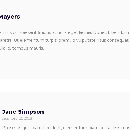
Mayers
m risus. Praesent finibus at nulla eget lacinia. Donec bibendum 
retra. Ut elementum turpis lorem, id vulputate risus consequat 
lla id, tempus mauris.
Jane Simpson
setembro 12, 2018
Phasellus quis diam tincidunt, elementum diam ac, facilisis mas