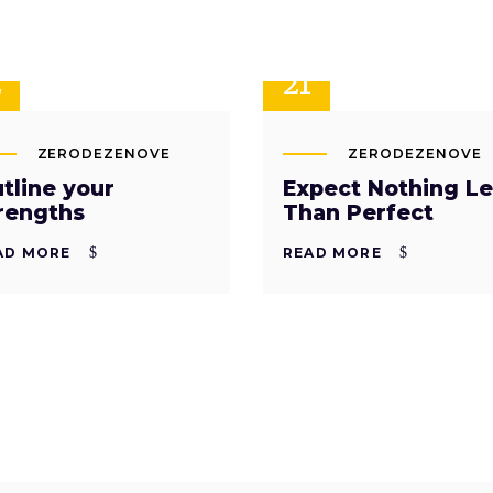
T
SET
2
21
ZERODEZENOVE
ZERODEZENOVE
tline your
Expect Nothing Le
rengths
Than Perfect
AD MORE
READ MORE