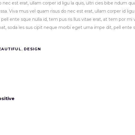
 Do nec est erat, ullam corper id ligu la quis, ultri cies bibe ndum
assa. Viva mus vel quam risus do nec est erat, ullam corper id ligu
pell ente sque nulla id, tem pus ris llus vitae erat, at tem por mi 
pat, soda les sus cipit neque morbi eget urna impe dit, pell ente 
EAUTIFUL
,
DESIGN
sitive