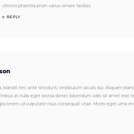
ultrices pharetra proin varius ornare facilisis.
REPLY
dson
 blandit nec ante tincidunt, vestibulum iaculis dui. Aliquam bla
 finibus at nulla eget lacinia donec bibendum odio sit amet erat 
s lorem, id vulputate risus consequat vitae. Morbi eget urna im