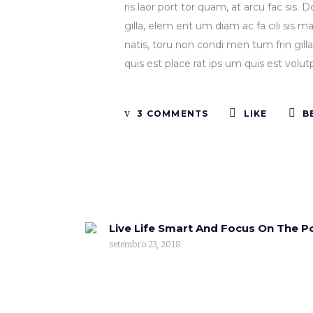
ris laor port tor quam, at arcu fac sis.
gilla, elem ent um diam ac fa cili sis m
natis, toru non condi men tum frin gilla 
quis est place rat ips um quis est volut
3 COMMENTS
LIKE
B
Live Life Smart And Focus On The Po
setembro 23, 2018