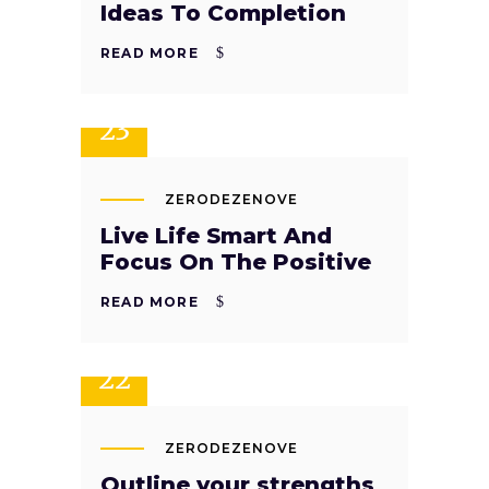
Ideas To Completion
READ MORE
SET
23
ZERODEZENOVE
Live Life Smart And
Focus On The Positive
READ MORE
SET
22
ZERODEZENOVE
Outline your strengths