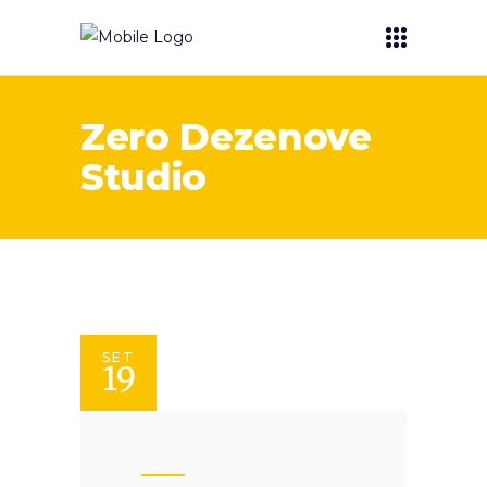
Zero Dezenove
Studio
SET
19