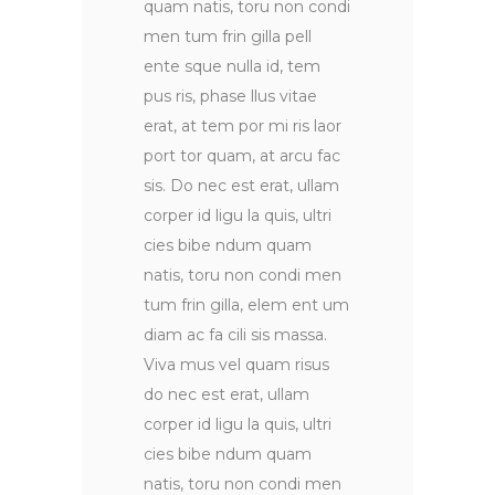
quam natis, toru non condi
men tum frin gilla pell
ente sque nulla id, tem
pus ris, phase llus vitae
erat, at tem por mi ris laor
port tor quam, at arcu fac
sis. Do nec est erat, ullam
corper id ligu la quis, ultri
cies bibe ndum quam
natis, toru non condi men
tum frin gilla, elem ent um
diam ac fa cili sis massa.
Viva mus vel quam risus
do nec est erat, ullam
corper id ligu la quis, ultri
cies bibe ndum quam
natis, toru non condi men